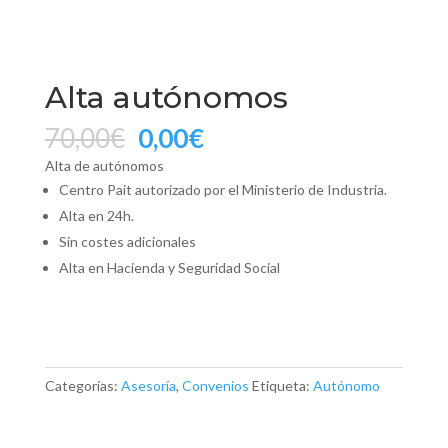
Alta autónomos
El
El
70,00
€
0,00
€
precio
precio
Alta de autónomos
original
actual
Centro Pait autorizado por el Ministerio de Industria.
era:
es:
Alta en 24h.
70,00€.
0,00€.
Sin costes adicionales
Alta en Hacienda y Seguridad Social
Alta
autónomos
cantidad
Categorías:
Asesoría
,
Convenios
Etiqueta:
Autónomo