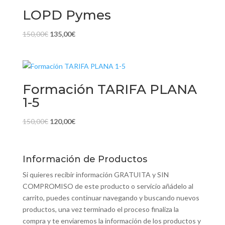
100,00€.
0,00€.
LOPD Pymes
El
El
150,00
€
135,00
€
precio
precio
original
actual
era:
es:
150,00€.
135,00€.
Formación TARIFA PLANA
1-5
El
El
150,00
€
120,00
€
precio
precio
original
actual
era:
es:
Información de Productos
150,00€.
120,00€.
Si quieres recibir información GRATUITA y SIN
COMPROMISO de este producto o servicio añádelo al
carrito, puedes continuar navegando y buscando nuevos
productos, una vez terminado el proceso finaliza la
compra y te enviaremos la información de los productos y