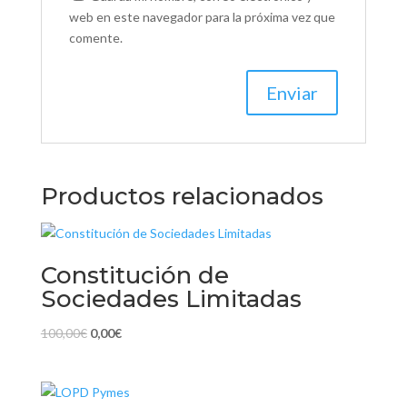
web en este navegador para la próxima vez que
comente.
Productos relacionados
Constitución de
Sociedades Limitadas
El
El
100,00
€
0,00
€
precio
precio
original
actual
era:
es: