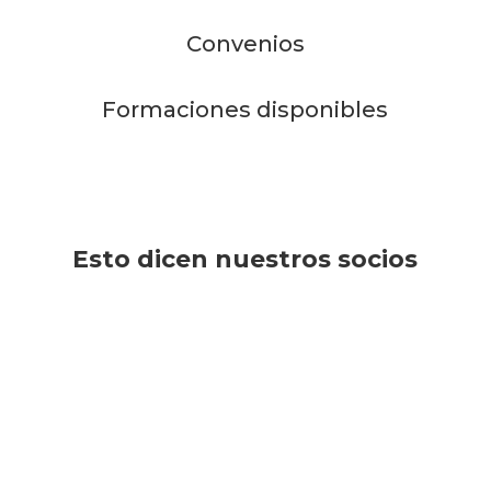
Convenios
Formaciones disponibles
Esto dicen nuestros socios
Olga Martín Suarez
Todo resuelto en una entrevista de 10 minutos, se nota
que saben lo que hacen, hasta ahora un 10!! Gracias
Esther por tu tiempo.
Álvaro Fernández Dul
Me han ayudado mucho para poner en marcha mi