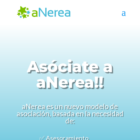
Asóciate a
aNerea!!
aNerea es un nuevo modelo de
asociación, basada en la necesidad
de:
✅ Asesoramiento