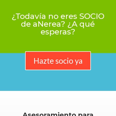
¿Todavía no eres SOCIO
de aNerea? ¿A qué
esperas?
Hazte socio ya
Asesoramiento para